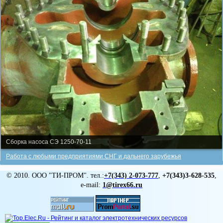
Сборка насоса СЭ 1250-70-11
Работа с любыми предприятиями СНГ и дальнего зарубежья
© 2010. ООО "ТИ-ПРОМ". тел.:
+7(343)
2-073-777
,
+7(343)3-628-535
,
e-mail:
1@tirex66.ru