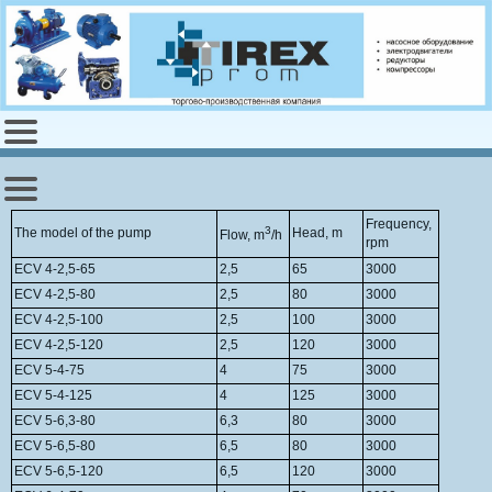
Frequency,
3
The model of the pump
Head, m
Flow, m
/h
rpm
ECV 4-2,5-65
2,5
65
3000
ECV 4-2,5-80
2,5
80
3000
ECV 4-2,5-100
2,5
100
3000
ECV 4-2,5-120
2,5
120
3000
ECV 5-4-75
4
75
3000
ECV 5-4-125
4
125
3000
ECV 5-6,3-80
6,3
80
3000
ECV 5-6,5-80
6,5
80
3000
ECV 5-6,5-120
6,5
120
3000