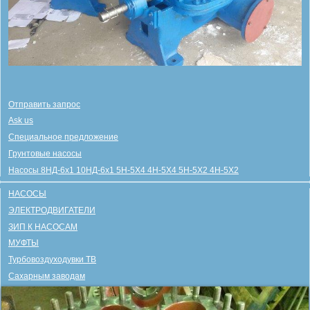
Отправить запрос
Ask us
Специальное предложение
Грунтовые насосы
Насосы 8НД-6х1 10НД-6х1 5Н-5Х4 4Н-5Х4 5Н-5Х2 4Н-5Х2
НАСОСЫ
ЭЛЕКТРОДВИГАТЕЛИ
ЗИП К НАСОСАМ
МУФТЫ
Турбовоздуходувки ТВ
Сахарным заводам