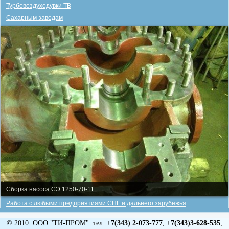
Турбовоздуходувки ТВ
Сахарным заводам
Сборка насоса СЭ 1250-70-11
Работа с любыми предприятиями СНГ и дальнего зарубежья
© 2010. ООО "ТИ-ПРОМ". тел.:
+7(343)
2-073-777
,
+7(343)3-628-535
,