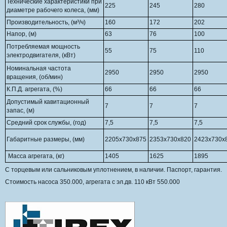
Технические характеристики при
225
245
280
диаметре рабочего колеса,
(мм)
Производительность, (м³/ч)
160
172
202
Напор, (м)
63
76
100
Потребляемая мощность
55
75
110
электродвигателя, (кВт)
Номинальная частота
2950
2950
2950
вращения, (об/мин)
К.П.Д. агрегата, (%)
66
66
66
Допустимый кавитационный
7
7
7
запас, (м)
Средний срок службы, (год)
7,5
7,5
7,5
Габаритные размеры, (мм)
2205х730х875
2353х730х820
2423х730х
Масса агрегата, (кг)
1405
1625
1895
С торцевым или сальниковым уплотнением, в наличии. Паспорт, гарантия.
Стоимость насоса 350.000, агрегата с эл.дв. 110 кВт 550.000