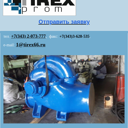
Отправить заявку
+7(343)
2-073-777
,
тел.:
факс:
+7(343)3-628-535
,
1@tirex66.ru
e-mail: