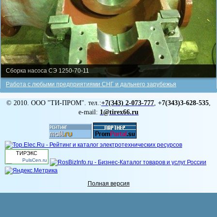
Сборка насоса СЭ 1250-70-11
Работа с любыми предприятиями СНГ и дальнего зарубежья
© 2010. ООО "ТИ-ПРОМ". тел.:
+7(343)
2-073-777
,
+7(343)3-628-535
,
e-mail:
1@tirex66.ru
ТИРЭКС
PulsCen.ru
Полная версия