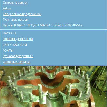
Отправить запрос
Ask us
Специальное предложение
Грунтовые насосы
Насосы 8НД-6х1 10НД-6х1 5Н-5Х4 4Н-5Х4 5Н-5Х2 4Н-5Х2
НАСОСЫ
ЭЛЕКТРОДВИГАТЕЛИ
ЗИП К НАСОСАМ
МУФТЫ
Турбовоздуходувки ТВ
Сахарным заводам