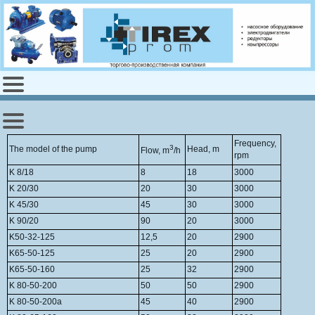
Frequency,
3
The model of the pump
Head, m
Flow, m
/h
rpm
K 8/18
8
18
3000
K 20/30
20
30
3000
K 45/30
45
30
3000
K 90/20
90
20
3000
K50-32-125
12,5
20
2900
K65-50-125
25
20
2900
K65-50-160
25
32
2900
K 80-50-200
50
50
2900
K 80-50-200a
45
40
2900