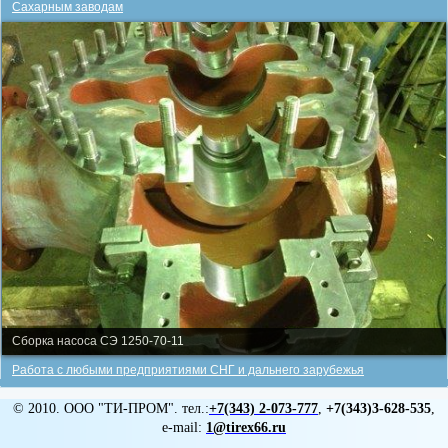
Сахарным заводам
Сборка насоса СЭ 1250-70-11
Работа с любыми предприятиями СНГ и дальнего зарубежья
© 2010. ООО "ТИ-ПРОМ". тел.:
+7(343)
2-073-777
,
+7(343)3-628-535
,
e-mail:
1@tirex66.ru