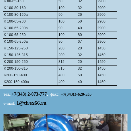
K 80-65-160
50
32
2900
K 100-80-160
100
32
2900
K 100-80-160a
90
26
2900
K 100-65-200
100
50
2900
K 100-65-200a
90
40
2900
K 100-65-250
100
80
2900
K 100-65-250a
90
67
2900
K 150-125-250
200
20
1450
K 150-125-315
200
32
1450
K 200-150-250
315
20
1450
K 200-150-315
315
32
1450
K200-150-400
400
50
1450
K200-150-400a
400
40
1450
+7(343)
2-073-777
,
тел.:
факс:
+7(343)3-628-535
,
1@tirex66.ru
e-mail: