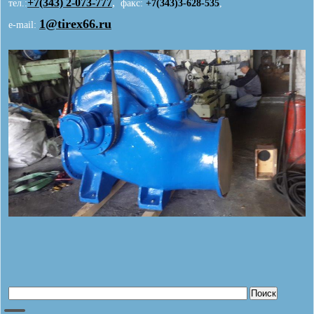
+7(343)
2-073-777
,
тел.:
факс:
+7(343)3-628-535
,
1@tirex66.ru
e-mail: