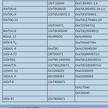
1GrT-100/40
GraT-85/40/1-1,6
3GrT(K)-8
1GrT(K)50/16
GraT(K)85/40/1-16-1,6
5GrT(K)-8
1GrT(K)160/31,5
GraT(K)Ι70/40/1
5GrT(K)-12
GraT(K)170/40/1-20
1GrT160/71
GraT225/67/11
8GrT(K)-8
1GrT(K)400/40
GraT(K)350/40/11
8GrUL-12
GrU400/20
GrAU400/20
10Gr-6-T
GraT450/67/SH
2
10GrUL-8
GraT(K)
GrAU700/40/SH
10Gr-6-T2
GRT800/71
GraT(K)900/67/1U
12GrT(K)
1GrT(K) 1600/50
GraT(K)1400/40/1U
16GrUT-8
1GrT(K)1250/71
GraT(K)1800/67/1U
12GrUL-12
GrU1600/25
GraU1600/25
16GrUL-8
GrU2000/63
GraU2000/63
20GrT-8
1GrT4000/71
GrA170/40
GrA350/40
28Gr-8Т
2GrT8000/71