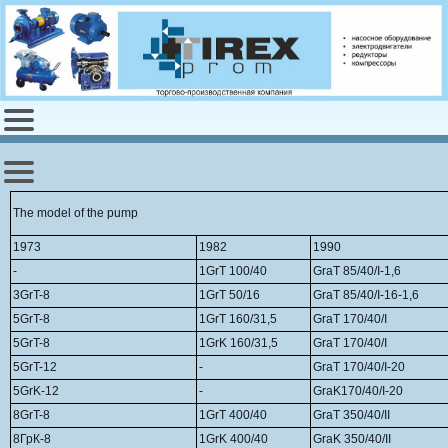
The model of the pump
1973
1982
1990
-
1GrT 100/40
GraT 85/40/I-1,6
3GrT-8
1GrT 50/16
GraT 85/40/I-16-1,6
5GrT-8
1GrT 160/31,5
GraT 170/40/I
5GrT-8
1GrK 160/31,5
GraT 170/40/I
5GrT-12
-
GraT 170/40/I-20
5GrK-12
-
GraK170/40/I-20
8GrT-8
1GrT 400/40
GraT 350/40/II
8ГрК-8
1GrK 400/40
GraK 350/40/II