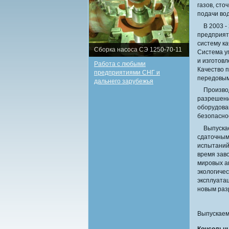
газов, сто
подачи вод
В 2003 - 
предприят
систему к
Сборка насоса СЭ 1250-70-11
Система у
и изготовл
Работа с любыми
Качество 
предприятиями СНГ и
передовым
дальнего зарубежья
Производи
разрешени
оборудова
безопасно
Выпускаем
сдаточным
испытаний
время зав
мировых а
экологиче
эксплуата
новым раз
Выпускаем