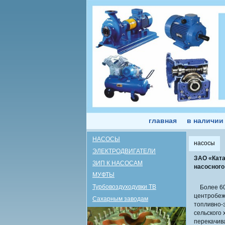
главная
в наличии
НАСОСЫ
насосы
ЭЛЕКТРОДВИГАТЕЛИ
ЗАО «Ката
ЗИП К НАСОСАМ
насосного
МУФТЫ
Турбовоздуходувки ТВ
Более 60 
центробеж
Сахарным заводам
топливно-
сельского 
перекачив