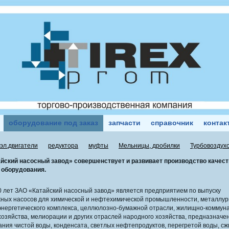
оборудование под заказ
запчасти
справочник
контак
эл.двигатели
редуктора
муфты
Мельницы, дробилки
Турбовоздух
йский насосный завод» совершенствует и развивает производство качест
 оборудования.
лет ЗАО «Катайский насосный завод» является предприятием по выпуску
ных насосов для химической и нефтехимической промышленности, металлур
энергетического комплекса, целлюлозно-бумажной отрасли, жилищно-коммуна
хозяйства, мелиорации и других отраслей народного хозяйства, предназначе
ания чистой воды, конденсата, светлых нефтепродуктов, перегретой воды, с