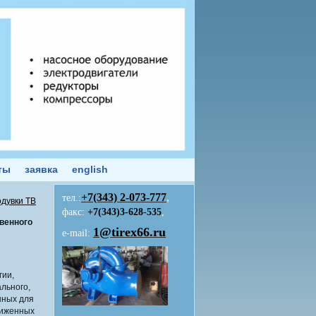
ты
заявка
english
+7(343)
2-073-777
,
тел.:
одувки ТВ
факс:
+7(343)3-628-535
,
венного
1@tirex66.ru
e-mail:
гии,
льного,
нных для
жиженных