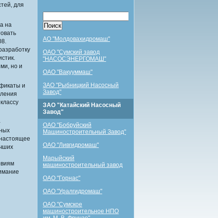
стей, для
а на
товать
АО "Молдовахидромаш"
08.
разработку
ОАО "Сумский завод
истик.
"НАСОСЭНЕРГОМАШ"
ми, но и
ОАО "Вакууммаш"
ЗАО "Рыбницкий Насосный
фикаты и
Завод"
вления
 классу
ЗАО "Катайский Насосный
Завод"
-
ОАО "Бобруйский
нных
Машиностроительный Завод"
 настоящее
ОАО "Ливгидромаш"
учших
Марыйский
овиям
машиностроительный завод
нимание
ОАО "Горнас"
ОАО "Уралгидромаш"
ОАО "Сумское
машиностроительное НПО