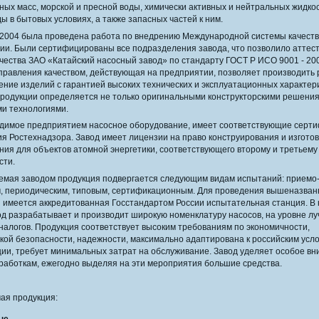
чных масс, морской и пресной воды, химически активных и нейтральных жидко
ы в бытовых условиях, а также запасных частей к ним.
2004 была проведена работа по внедрению Международной системы качеств
ии. Были сертифицированы все подразделения завода, что позволило аттес
ачества ЗАО «Катайский насосный завод» по стандарту ГОСТ Р ИСО 9001 - 20
правления качеством, действующая на предприятии, позволяет производить 
ение изделий с гарантией высоких технических и эксплуатационных характер
продукции определяется не только оригинальными конструкторскими решения
и технологиями.
мое предприятием насосное оборудование, имеет соответствующие серти
я Ростехнадзора. Завод имеет лицензии на право конструирования и изгото
ния для объектов атомной энергетики, соответствующего второму и третьему
сти.
ая заводом продукция подвергается следующим видам испытаний: приемо
, периодическим, типовым, сертификационным. Для проведения вышеназва
 имеется аккредитованная Госстандартом России испытательная станция. В
од разрабатывает и производит широкую номенклатуру насосов, на уровне л
налогов. Продукция соответствует высоким требованиям по экономичности,
ской безопасности, надежности, максимально адаптирована к российским усл
ции, требует минимальных затрат на обслуживание. Завод уделяет особое в
работкам, ежегодно выделяя на эти мероприятия большие средства.
ая продукция: